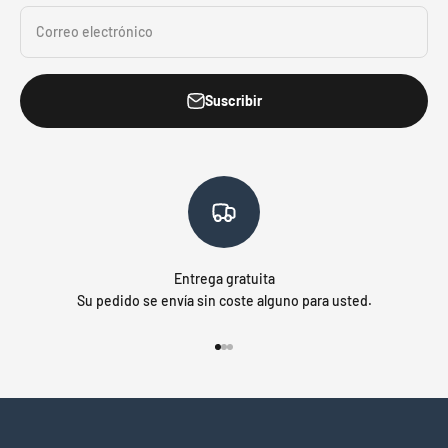
Correo electrónico
Suscribir
Entrega gratuita
Su pedido se envía sin coste alguno para usted.
Ir al artículo 1
Ir al artículo 2
Ir al artículo 3