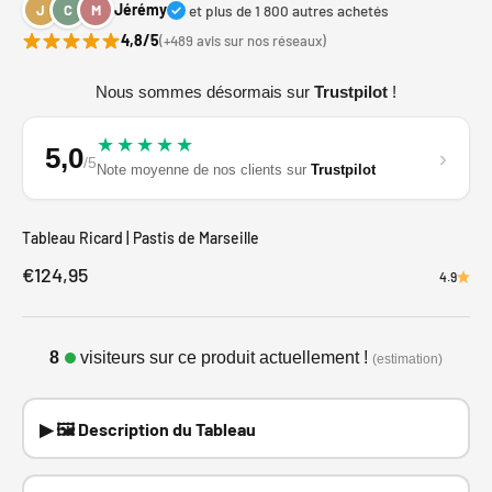
Jérémy
et plus de 1 800 autres achetés
J
C
M
4,8/5
(+489 avis sur nos réseaux)
Nous sommes désormais sur
Trustpilot
!
★★★★★
5,0
›
/5
Note moyenne de nos clients sur
Trustpilot
Tableau Ricard | Pastis de Marseille
Prix de vente
€124,95
4.9
8
visiteurs sur ce produit actuellement !
(estimation)
▶ 🖼️ Description du Tableau