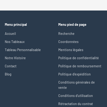
Aller à l'élément 1
Aller à l'élément 2
Aller à l'élément 3
Menu principal
Menu pied de page
Accueil
Recherche
Nos Tableaux
Coordonnées
Tableau Personnalisable
Mentions légales
Notre Histoire
Politique de confidentialité
Contact
Politique de remboursement
Blog
Politique d'expédition
Conditions générales de
vente
Conditions d'utilisation
Rétractation du contrat