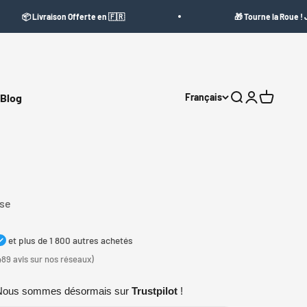
rte en 🇫🇷
🎁 Tourne la Roue ! Jusqu'à -15%
Blog
Français
Ouvrir la recher
Ouvrir le com
Voir le pa
ise
et plus de 1 800 autres achetés
489 avis sur nos réseaux)
Nous sommes désormais sur
Trustpilot
!