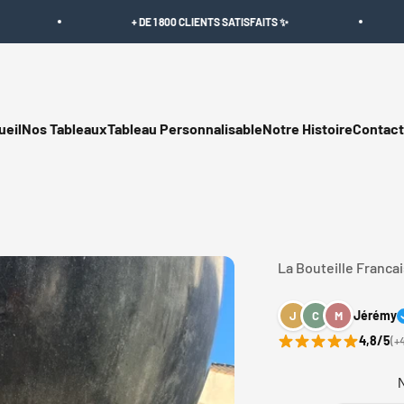
+ DE 1 800 CLIENTS SATISFAITS ✨
📦 Livraison Offe
eil
Nos Tableaux
Tableau Personnalisable
Notre Histoire
Contact
La Bouteille Franca
Jérémy
J
C
M
4,8/5
(+