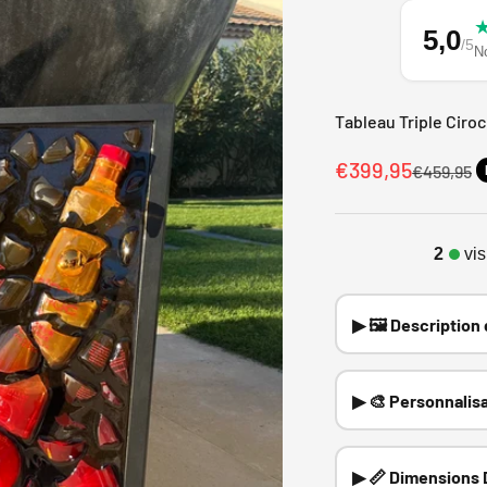
5,0
/5
N
Tableau Triple Ciroc
Prix de vente
€399,95
Prix norm
€459,95
2
vis
▶ 🖼️ Description
▶ 🎨 Personnalisa
▶ 📏 Dimensions 