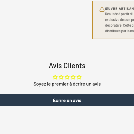
ŒUVRE ARTISAN
Réalisée à partir d
exclusive de son pr
décorative. Cette c
distribuée par la m
Avis Clients
Soyez le premier à écrire un avis
Écrire un avis