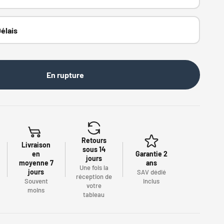
élais
En rupture
Retours
Livraison
sous 14
en
Garantie 2
jours
moyenne 7
ans
Une fois la
jours
SAV dédié
réception de
Souvent
inclus
votre
moins
tableau