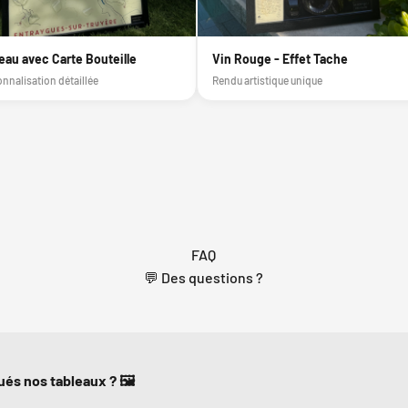
eau avec Carte Bouteille
Vin Rouge - Effet Tache
nnalisation détaillée
Rendu artistique unique
FAQ
💬 Des questions ?
ués nos tableaux ? 🖼️