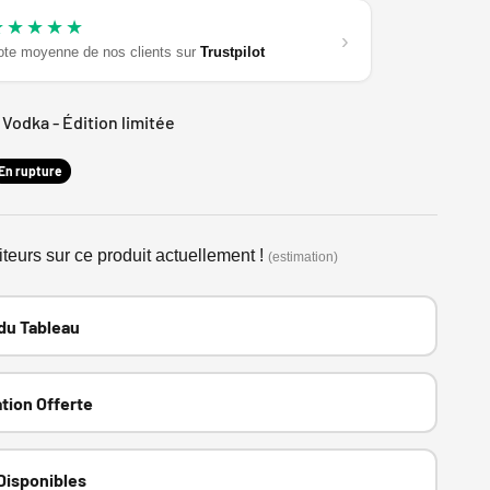
★★★★★
›
ote moyenne de nos clients sur
Trustpilot
 Vodka - Édition limitée
al
En rupture
iteurs sur ce produit actuellement !
(estimation)
 du Tableau
tion Offerte
Disponibles