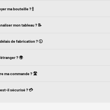
r ma bouteille ? 🍾
naliser mon tableau ? 📝
délais de fabrication ? 🕦
’étranger ? 🌍
re ma commande ? 🛣️
st-il sécurisé ? 💳