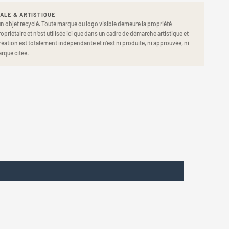
ALE & ARTISTIQUE
'un objet recyclé. Toute marque ou logo visible demeure la propriété
opriétaire et n'est utilisée ici que dans un cadre de démarche artistique et
réation est totalement indépendante et n'est ni produite, ni approuvée, ni
arque citée.